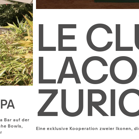
LE C
LACO
ZURI
SPA
a Bar auf der
che Bowls,
Eine exklusive Kooperation zweier Ikonen, di
r